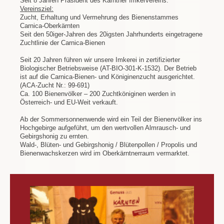
Seit 8 Jahren Präsident des Kärntner Imkervereins:
Vereinsziel:
Zucht, Erhaltung und Vermehrung des Bienenstammes
Carnica-Oberkärnten
Seit den 50iger-Jahren des 20igsten Jahrhunderts eingetragene
Zuchtlinie der Carnica-Bienen
Seit 20 Jahren führen wir unsere Imkerei in zertifizierter
Biologischer Betriebsweise (AT-BIO-301-K-1532). Der Betrieb
ist auf die Carnica-Bienen- und Königinenzucht ausgerichtet.
(ACA-Zucht Nr.: 99-691)
Ca. 100 Bienenvölker – 200 Zuchtköniginen werden in
Österreich- und EU-Weit verkauft.
Ab der Sommersonnenwende wird ein Teil der Bienenvölker ins
Hochgebirge aufgeführt, um den wertvollen Almrausch- und
Gebirgshonig zu ernten.
Wald-, Blüten- und Gebirgshonig / Blütenpollen / Propolis und
Bienenwachskerzen wird im Oberkärntnerraum vermarktet.