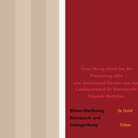
Unser Honig erhielt bei der
Prämierung 2024
vom Genussland Kärnten und de
Landesverband für Bienenzucht
folgende Medallien
Blüten-Waldhonig
2x Gold
Almrausch- und
Gebirgs
-Honig
Silber