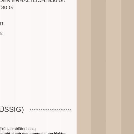
EN ERHÄLTLICH: 950 G /
/ 30 G
en
de
ÜSSIG)
 Frühjahrsblütenhonig
nsteht durch das sammeln von Nektar