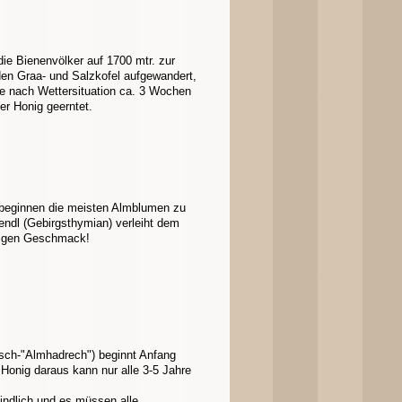
die Bienenvölker auf 1700 mtr. zur
en Graa- und Salzkofel aufgewandert,
je nach Wettersituation ca. 3 Wochen
ser Honig geerntet.
beginnen die meisten Almblumen zu
ndl (Gebirgsthymian) verleiht dem
zigen Geschmack!
isch-"Almhadrech") beginnt Anfang
Honig daraus kann nur alle 3-5 Jahre
indlich und es müssen alle