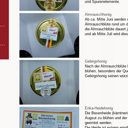
und Spurenelemente.
Almrauschhonig
Ab ca. Mitte Juni werden 
Almrauschblüte rund um d
die Almrauchblüte dauert 
und ab Mitte Juli wird die
Gebirgshonig
Nach der Almrauschblüte 
blühen, besonders der Que
Gebirgshonig seinen wür
Erika-Heidehonig
Die Besenheide (kärntner
Augsut zu blühen und der 
geerntet werden.
Die Heide ist extrem empf