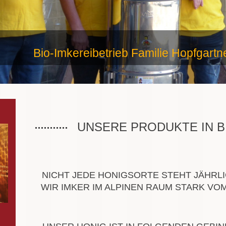
Bio-Imkereibetrieb Familie Hopfgartn
UNSERE PRODUKTE IN B
NICHT JEDE HONIGSORTE STEHT JÄHRL
WIR IMKER IM ALPINEN RAUM STARK VO