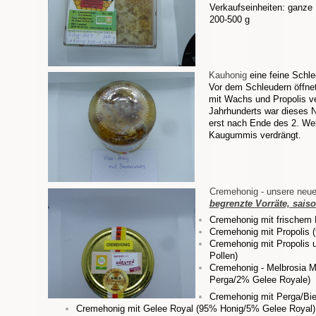
Verkaufseinheiten: ganze 
200-500 g
Kauhonig
eine feine Schle
Vor dem Schleudern öffnet
mit Wachs und Propolis ve
Jahrhunderts war dieses N
erst nach Ende des 2. Welt
Kaugummis verdrängt.
Cremehonig - unsere neu
begrenzte Vorräte, saiso
Cremehonig mit frischem 
Cremehonig mit Propolis 
Cremehonig mit Propolis 
Pollen)
Cremehonig - Melbrosia 
Perga/2% Gelee Royale)
Cremehonig mit Perga/Bi
Cremehonig mit Gelee Royal (95% Honig/5% Gelee Royal)