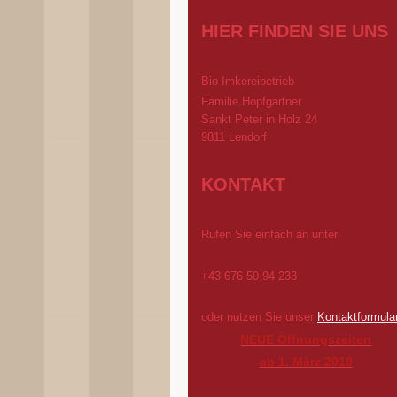
HIER FINDEN SIE UNS
Bio-Imkereibetrieb
Familie Hopfgartner
Sankt Peter in Holz 24
9811 Lendorf
KONTAKT
Rufen Sie einfach an unter
+43 676 50 94 233
oder nutzen Sie unser
Kontaktformula
NEUE Öffnungszeiten
ab 1. März 2019