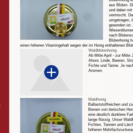
aus Blüten. Di
und dabei mit
vermischt. Da
umgetragen, b
geworden ist. 
Wiesenblumen
nach Blütenso
Blütenhonig 
einen höheren Vitamingehalt wegen der im Honig enthaltenen Blüt
Waldblütenhonig
Ab Mitte April - zur Mitt
Ahonr, Linde, Beeren, Str
Fichte und Tanne. Je nach
Aromen.
Waldhonig
Ballaststoffreichen und z
r
.
Bienen von tierischen Hon
eine deutlich dunklere Far
lange flüssig. Unser Wald
Fichten, Tannen und Lärc
höheren Mehrfachzuckeran