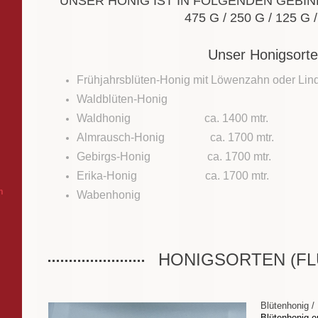
UNSER HONIG IST IN FOLGENDEN GEBIND
475 G / 250 G / 125 G 
Unser Honigsort
Frühjahrsblüten-Honig mit Löwenzahn oder Lin
Waldblüten-Honig
Waldhonig ca. 1400 mtr.
Almrausch-Honig ca. 1700 mtr.
Gebirgs-Honig ca. 1700 mtr.
Erika-Honig ca. 1700 mtr.
m
Wabenhonig
HONIGSORTEN (FL
Blütenhonig /
Blütenhonig e