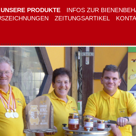
UNSERE PRODUKTE
INFOS ZUR BIENENBE
USZEICHNUNGEN
ZEITUNGSARTIKEL
KONTA