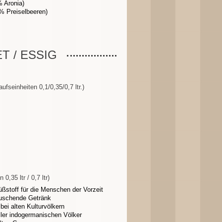
 Aronia)
% Preiselbeeren)
T / ESSIG
fseinheiten 0,1/0,35/0,7 ltr.)
,35 ltr / 0,7 ltr)
üßstoff für die Menschen der Vorzeit
auschende Getränk
bei alten Kulturvölkern
ller indogermanischen Völker